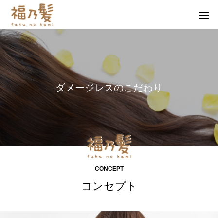
ダ
メ
ー
ジ
レ
ス
の
こ
だ
わ
り
CONCEPT
コンセプト