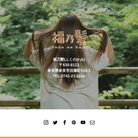
福乃髪(ふくのかみ)
〒630-8113
奈良県奈良市法蓮町414-1
TEL:0742-23-2660