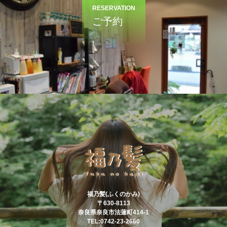
RESERVATION
ご予約
福乃髪(ふくのかみ)
〒630-8113
奈良県奈良市法蓮町414-1
TEL:0742-23-2660